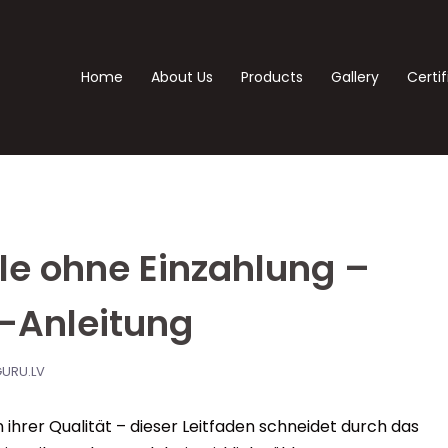
Home
About Us
Products
Gallery
Certi
ele ohne Einzahlung –
t-Anleitung
URU.LV
 ihrer Qualität – dieser Leitfaden schneidet durch das