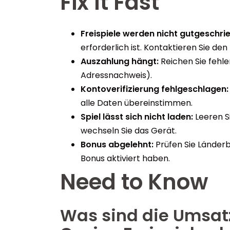
Fix It Fast
Freispiele werden nicht gutgeschri
erforderlich ist. Kontaktieren Sie de
Auszahlung hängt:
Reichen Sie fehl
Adressnachweis).
Kontoverifizierung fehlgeschlagen:
alle Daten übereinstimmen.
Spiel lässt sich nicht laden:
Leeren S
wechseln Sie das Gerät.
Bonus abgelehnt:
Prüfen Sie Länder
Bonus aktiviert haben.
Need to Know
Was sind die Umsat