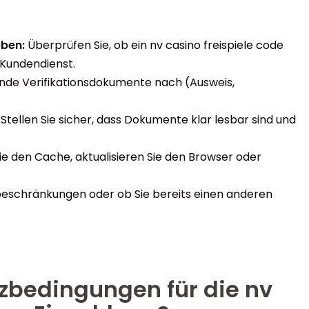
eben:
Überprüfen Sie, ob ein nv casino freispiele code
n Kundendienst.
ende Verifikationsdokumente nach (Ausweis,
Stellen Sie sicher, dass Dokumente klar lesbar sind und
ie den Cache, aktualisieren Sie den Browser oder
beschränkungen oder ob Sie bereits einen anderen
zbedingungen für die nv