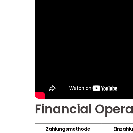
Financial Opera
Zahlungsmethode
Einzahl