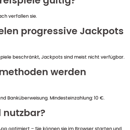
reispiele gültig?
ch verfallen sie.
ielen progressive Jackpots
Spiele beschränkt, Jackpots sind meist nicht verfügbar.
smethoden werden
z und Banküberweisung. Mindesteinzahlung: 10 €.
l nutzbar?
App optimiert – Sie können sie im Browser starten und