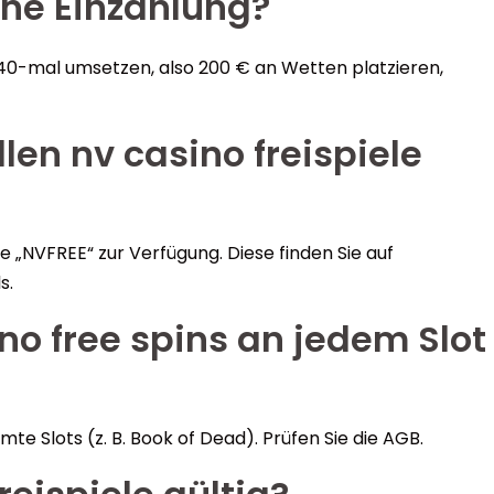
hne Einzahlung?
40-mal umsetzen, also 200 € an Wetten platzieren,
llen nv casino freispiele
ie „NVFREE“ zur Verfügung. Diese finden Sie auf
s.
no free spins an jedem Slot
mmte Slots (z. B. Book of Dead). Prüfen Sie die AGB.